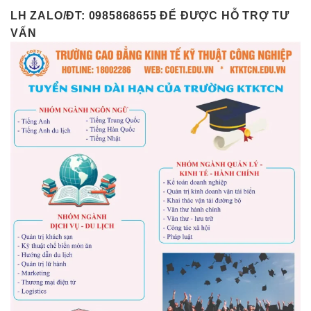
LH ZALO/ĐT: 0985868655 ĐỂ ĐƯỢC HỖ TRỢ TƯ
VẤN