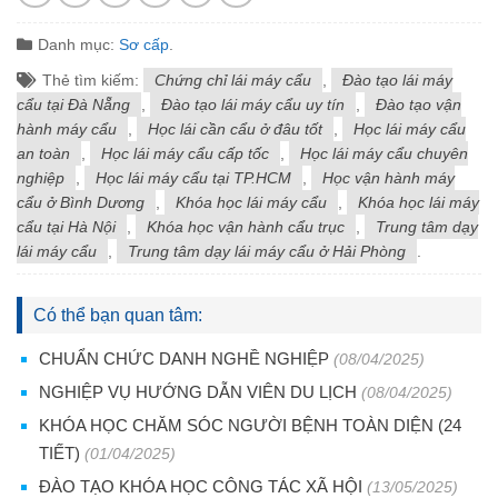
Danh mục:
Sơ cấp
.
Thẻ tìm kiếm:
Chứng chỉ lái máy cẩu
,
Đào tạo lái máy
cẩu tại Đà Nẵng
,
Đào tạo lái máy cẩu uy tín
,
Đào tạo vận
hành máy cẩu
,
Học lái cần cẩu ở đâu tốt
,
Học lái máy cẩu
an toàn
,
Học lái máy cẩu cấp tốc
,
Học lái máy cẩu chuyên
nghiệp
,
Học lái máy cẩu tại TP.HCM
,
Học vận hành máy
cẩu ở Bình Dương
,
Khóa học lái máy cẩu
,
Khóa học lái máy
cẩu tại Hà Nội
,
Khóa học vận hành cẩu trục
,
Trung tâm dạy
lái máy cẩu
,
Trung tâm dạy lái máy cẩu ở Hải Phòng
.
Có thể bạn quan tâm:
CHUẨN CHỨC DANH NGHỀ NGHIỆP
(08/04/2025)
NGHIỆP VỤ HƯỚNG DẪN VIÊN DU LỊCH
(08/04/2025)
KHÓA HỌC CHĂM SÓC NGƯỜI BỆNH TOÀN DIỆN (24
TIẾT)
(01/04/2025)
ĐÀO TẠO KHÓA HỌC CÔNG TÁC XÃ HỘI
(13/05/2025)