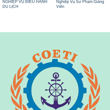
NGHIỆP VỤ ĐIỀU HÀNH
Nghiệp Vụ Sư Phạm Giảng
DU LỊCH
Viên