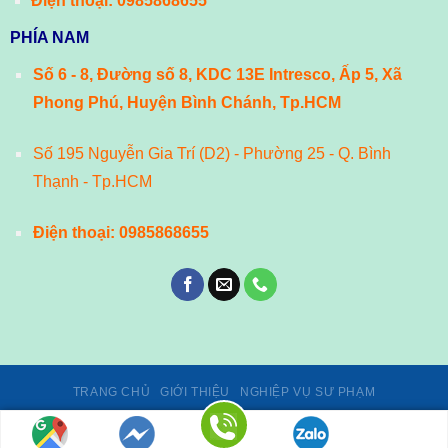
Điện thoại:
0985868655
PHÍA NAM
Số 6 - 8, Đường số 8, KDC 13E Intresco, Ấp 5, Xã
Phong Phú, Huyện Bình Chánh, Tp.HCM
Số 195 Nguyễn Gia Trí (D2) - Phường 25 - Q. Bình
Thạnh - Tp.HCM
Điện thoại:
0985868655
TRANG CHỦ
GIỚI THIỆU
NGHIỆP VỤ SƯ PHẠM
Giấy phép số 02/GP-TTĐT, ngày 24/01/2014 của Cục Phát thanh,
truyền hình và Thông tin điện tử - Bộ Thông tin và Truyền thông.