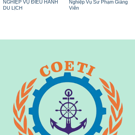
NGHIỆP VỤ ĐIỀU HÀNH
Nghiệp Vụ Sư Phạm Giảng
DU LỊCH
Viên