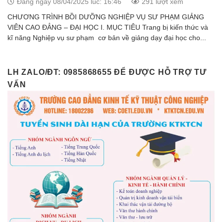
Đăng ngày 08/04/2025 lúc: 16:46
291 lượt xem
CHƯƠNG TRÌNH BỒI DƯỠNG NGHIỆP VỤ SƯ PHẠM GIẢNG
VIÊN CAO ĐẲNG – ĐẠI HỌC I. MỤC TIÊU Trang bị kiến thức và
kĩ năng Nghiệp vụ sư phạm cơ bản về giảng dạy đại học cho...
LH ZALO/ĐT: 0985868655 ĐỂ ĐƯỢC HỖ TRỢ TƯ
VẤN