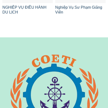
NGHIỆP VỤ ĐIỀU HÀNH
Nghiệp Vụ Sư Phạm Giảng
DU LỊCH
Viên