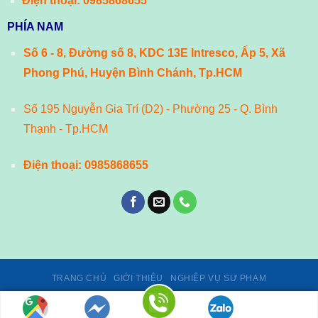
Điện thoại:
0985868655
PHÍA NAM
Số 6 - 8, Đường số 8, KDC 13E Intresco, Ấp 5, Xã
Phong Phú, Huyện Bình Chánh, Tp.HCM
Số 195 Nguyễn Gia Trí (D2) - Phường 25 - Q. Bình
Thạnh - Tp.HCM
Điện thoại:
0985868655
TRANG CHỦ
GIỚI THIỆU
NGHIỆP VỤ SƯ PHẠM
Giấy phép số 02/GP-TTĐT, ngày 24/01/2014 của Cục Phát thanh,
truyền hình và Thông tin điện tử - Bộ Thông tin và Truyền thông.