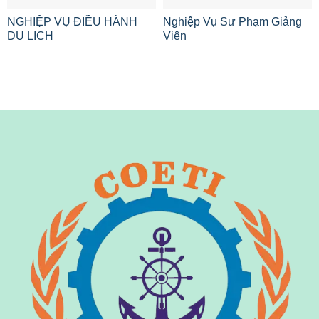
NGHIỆP VỤ ĐIỀU HÀNH
Nghiệp Vụ Sư Phạm Giảng
DU LỊCH
Viên