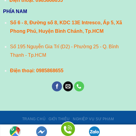
Điện thoại:
0985868655
PHÍA NAM
Số 6 - 8, Đường số 8, KDC 13E Intresco, Ấp 5, Xã
Phong Phú, Huyện Bình Chánh, Tp.HCM
Số 195 Nguyễn Gia Trí (D2) - Phường 25 - Q. Bình
Thạnh - Tp.HCM
Điện thoại:
0985868655
TRANG CHỦ
GIỚI THIỆU
NGHIỆP VỤ SƯ PHẠM
Giấy phép số 02/GP-TTĐT, ngày 24/01/2014 của Cục Phát thanh,
truyền hình và Thông tin điện tử - Bộ Thông tin và Truyền thông.