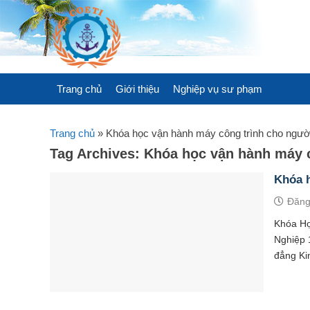
Skip
to
content
Trang chủ
Giới thiệu
Nghiệp vụ sư phạm
Trang chủ
»
Khóa học vận hành máy công trình cho ngườ
Tag Archives:
Khóa học vận hành máy 
Khóa h
Đăng
Khóa Họ
Nghiệp 
đẳng Kin