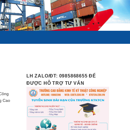
LH ZALO/ĐT: 0985868655 ĐỂ
ĐƯỢC HỖ TRỢ TƯ VẤN
 Công
ng Cao