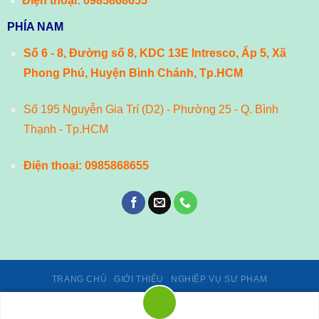
Điện thoại:
0985868655
PHÍA NAM
Số 6 - 8, Đường số 8, KDC 13E Intresco, Ấp 5, Xã
Phong Phú, Huyện Bình Chánh, Tp.HCM
Số 195 Nguyễn Gia Trí (D2) - Phường 25 - Q. Bình
Thạnh - Tp.HCM
Điện thoại:
0985868655
TRANG CHỦ
GIỚI THIỆU
NGHIỆP VỤ SƯ PHẠM
Giấy phép số 02/GP-TTĐT, ngày 24/01/2014 của Cục Phát thanh,
truyền hình và Thông tin điện tử - Bộ Thông tin và Truyền thông.