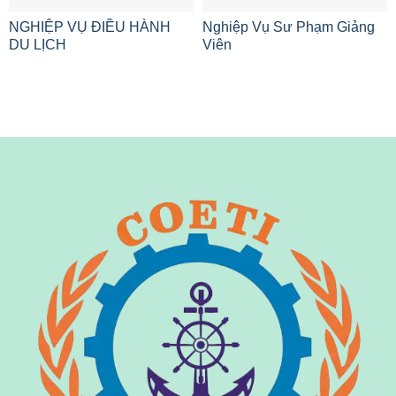
NGHIỆP VỤ ĐIỀU HÀNH
Nghiệp Vụ Sư Phạm Giảng
DU LỊCH
Viên