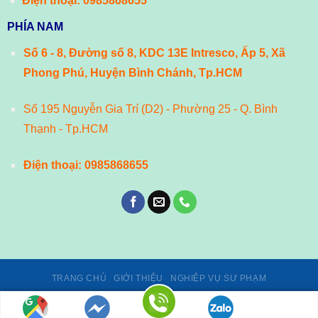
Điện thoại:
0985868655
PHÍA NAM
Số 6 - 8, Đường số 8, KDC 13E Intresco, Ấp 5, Xã
Phong Phú, Huyện Bình Chánh, Tp.HCM
Số 195 Nguyễn Gia Trí (D2) - Phường 25 - Q. Bình
Thạnh - Tp.HCM
Điện thoại:
0985868655
TRANG CHỦ
GIỚI THIỆU
NGHIỆP VỤ SƯ PHẠM
Giấy phép số 02/GP-TTĐT, ngày 24/01/2014 của Cục Phát thanh,
truyền hình và Thông tin điện tử - Bộ Thông tin và Truyền thông.