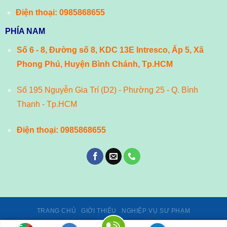
Điện thoại:
0985868655
PHÍA NAM
Số 6 - 8, Đường số 8, KDC 13E Intresco, Ấp 5, Xã
Phong Phú, Huyện Bình Chánh, Tp.HCM
Số 195 Nguyễn Gia Trí (D2) - Phường 25 - Q. Bình
Thạnh - Tp.HCM
Điện thoại:
0985868655
TRANG CHỦ
GIỚI THIỆU
NGHIỆP VỤ SƯ PHẠM
Giấy phép số 02/GP-TTĐT, ngày 24/01/2014 của Cục Phát thanh,