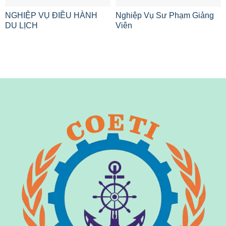
NGHIỆP VỤ ĐIỀU HÀNH
Nghiệp Vụ Sư Phạm Giảng
DU LỊCH
Viên