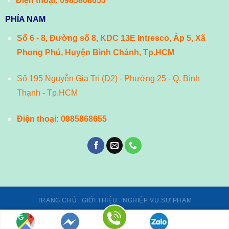
Điện thoại:
0985868655
PHÍA NAM
Số 6 - 8, Đường số 8, KDC 13E Intresco, Ấp 5, Xã
Phong Phú, Huyện Bình Chánh, Tp.HCM
Số 195 Nguyễn Gia Trí (D2) - Phường 25 - Q. Bình
Thạnh - Tp.HCM
Điện thoại:
0985868655
TRANG CHỦ
GIỚI THIỆU
NGHIỆP VỤ SƯ PHẠM
Giấy phép số 02/GP-TTĐT, ngày 24/01/2014 của Cục Phát thanh,
truyền hình và Thông tin điện tử - Bộ Thông tin và Truyền thông.