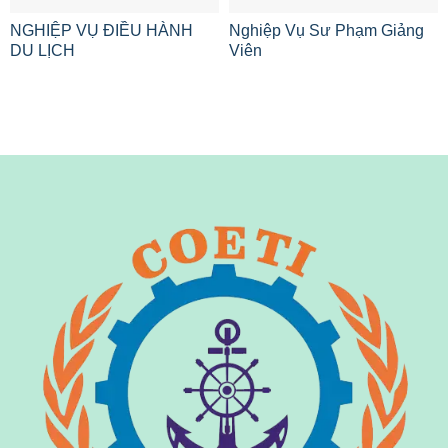
NGHIỆP VỤ ĐIỀU HÀNH
Nghiệp Vụ Sư Phạm Giảng
DU LỊCH
Viên