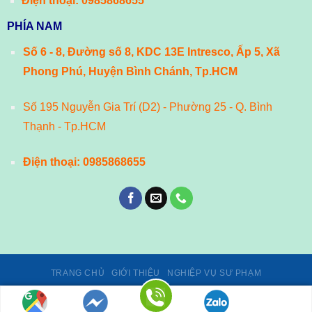
Điện thoại:
0985868655
PHÍA NAM
Số 6 - 8, Đường số 8, KDC 13E Intresco, Ấp 5, Xã
Phong Phú, Huyện Bình Chánh, Tp.HCM
Số 195 Nguyễn Gia Trí (D2) - Phường 25 - Q. Bình
Thạnh - Tp.HCM
Điện thoại:
0985868655
TRANG CHỦ
GIỚI THIỆU
NGHIỆP VỤ SƯ PHẠM
Giấy phép số 02/GP-TTĐT, ngày 24/01/2014 của Cục Phát thanh,
truyền hình và Thông tin điện tử - Bộ Thông tin và Truyền thông.