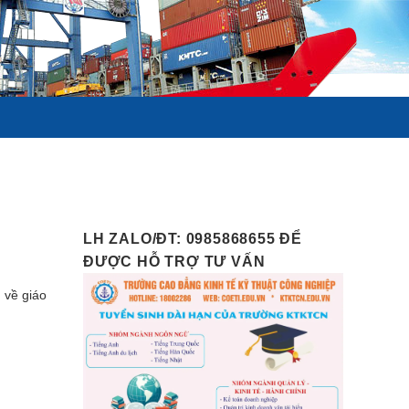
LH ZALO/ĐT: 0985868655 ĐỂ
ĐƯỢC HỖ TRỢ TƯ VẤN
 về giáo