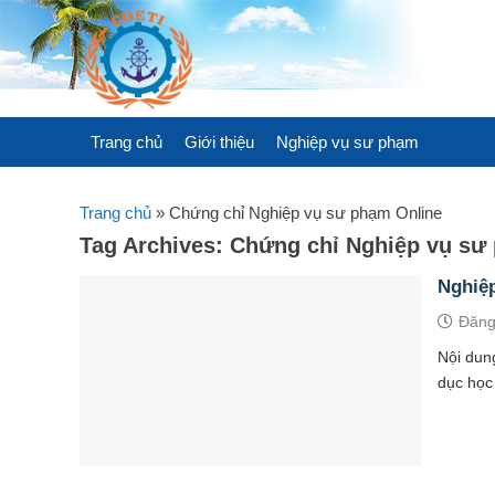
Skip
to
content
Trang chủ
Giới thiệu
Nghiệp vụ sư phạm
Trang chủ
»
Chứng chỉ Nghiệp vụ sư phạm Online
Tag Archives:
Chứng chỉ Nghiệp vụ sư
Nghiệ
Đăng
Nội dun
dục học 